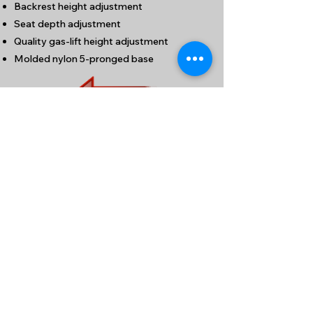
Backrest height adjustment
Seat depth adjustment
Quality gas-lift height adjustment
Molded nylon 5-pronged base
九龍新蒲崗大有街32號泰力工業中心1204室
(港鐵鑽石山站A1出口步行約5分鐘)