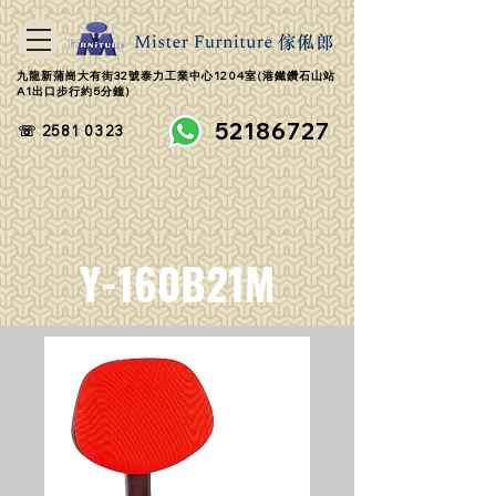
九龍新蒲崗大有街32號泰力工業中心1204室(港鐵鑽石山站
A1出口步行約5分鐘)
52186727
☏ 2581 0323
Y-160B21M