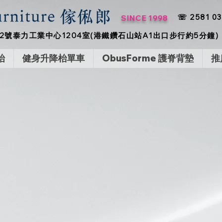
☏ 2581 03
SINCE 1998
2號泰力工業中心1204室(港鐵鑽石山站A1出口步行約5分鐘)
枱
健身升降枱單車
ObusForme 護脊背墊
推