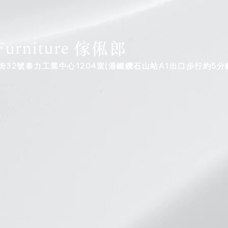
32號泰力工業中心1204室(港鐵鑽石山站A1出口步行約5分